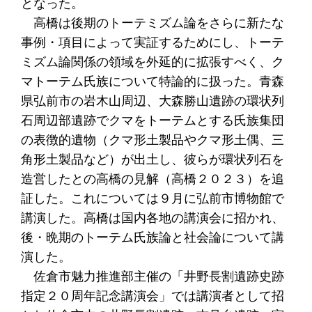
となった。
高橋は後期のトーテミズム論をさらに新たな
事例・項目によって実証するためにし、トーテ
ミズム論関係の領域を外延的に拡張すべく、ク
マトーテム氏族について特論的に扱った。青森
県弘前市の岩木山周辺、大森勝山遺跡の環状列
石周辺部遺跡でクマをトーテムとする氏族集団
の表徴的遺物（クマ形土製品やクマ形土偶、三
角形土製品など）が出土し、彼らが環状列石を
造営したとの高橋の見解（高橋２０２３）を追
証した。これについては９月に弘前市博物館で
講演した。高橋は国内各地の講演会に招かれ、
後・晩期のトーテム氏族論と社会論について講
演した。
佐倉市魅力推進部主催の「井野長割遺跡史跡
指定２０周年記念講演会」では講演者として招