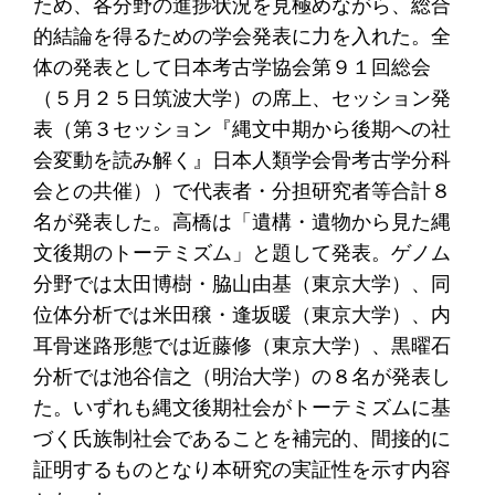
ため、各分野の進捗状況を見極めながら、総合
的結論を得るための学会発表に力を入れた。全
体の発表として日本考古学協会第９１回総会
（５月２５日筑波大学）の席上、セッション発
表（第３セッション『縄文中期から後期への社
会変動を読み解く』日本人類学会骨考古学分科
会との共催））で代表者・分担研究者等合計８
名が発表した。高橋は「遺構・遺物から見た縄
文後期のトーテミズム」と題して発表。ゲノム
分野では太田博樹・脇山由基（東京大学）、同
位体分析では米田穣・逢坂暖（東京大学）、内
耳骨迷路形態では近藤修（東京大学）、黒曜石
分析では池谷信之（明治大学）の８名が発表し
た。いずれも縄文後期社会がトーテミズムに基
づく氏族制社会であることを補完的、間接的に
証明するものとなり本研究の実証性を示す内容