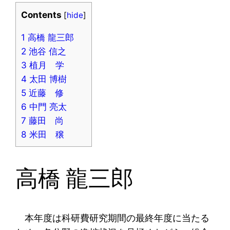
Contents
[
hide
]
1
高橋 龍三郎
2
池谷 信之
3
植月 学
4
太田 博樹
5
近藤 修
6
中門 亮太
7
藤田 尚
8
米田 穣
高橋 龍三郎
本年度は科研費研究期間の最終年度に当たる