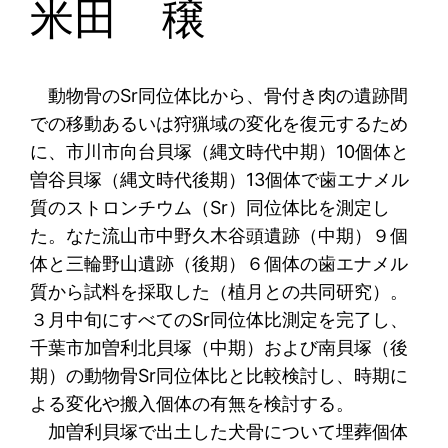
米田 穣
動物骨のSr同位体比から、骨付き肉の遺跡間
での移動あるいは狩猟域の変化を復元するため
に、市川市向台貝塚（縄文時代中期）10個体と
曽谷貝塚（縄文時代後期）13個体で歯エナメル
質のストロンチウム（Sr）同位体比を測定し
た。なた流山市中野久木谷頭遺跡（中期）９個
体と三輪野山遺跡（後期）６個体の歯エナメル
質から試料を採取した（植月との共同研究）。
３月中旬にすべてのSr同位体比測定を完了し、
千葉市加曽利北貝塚（中期）および南貝塚（後
期）の動物骨Sr同位体比と比較検討し、時期に
よる変化や搬入個体の有無を検討する。
加曽利貝塚で出土した犬骨について埋葬個体