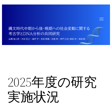
内
容
を
ス
キ
ッ
プ
2025年度の研究
実施状況