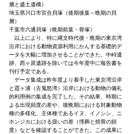
層と盛土遺構）
埼玉県川口市宮合貝塚（後期後葉～晩期の貝
層）
千葉市六通貝塚（晩期前葉・骨塚）
以上により、特に縄文時代後・晩期の東京湾
沿岸における動物資源利用にかんする基礎的デ
ータを大幅に増加させることができた。中峠遺
跡、西ヶ原遺跡を除いては今年度中に報告書を
刊行予定である。
データ集成は昨年度より着手した東京湾沿岸
と霞ヶ浦（古鬼怒湾）沿岸における動物の儀礼
的利用例の集成を完了した。その結果、時期に
よる出現頻度の差や、後晩期における対象動物
種の多様化、主体種であるイヌ、イノシシ、ニ
ホンジカにおける扱いの差（埋葬と焼骨の頻
度）などを確認することができた。この成果に