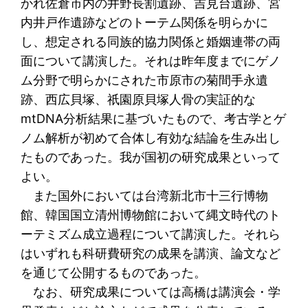
かれ佐倉市内の井野長割遺跡、吉見台遺跡、宮
内井戸作遺跡などのトーテム関係を明らかに
し、想定される同族的協力関係と婚姻連帯の両
面について講演した。それは昨年度までにゲノ
ム分野で明らかにされた市原市の菊間手永遺
跡、西広貝塚、祇園原貝塚人骨の実証的な
mtDNA分析結果に基づいたもので、考古学とゲ
ノム解析が初めて合体し有効な結論を生み出し
たものであった。我が国初の研究成果といって
よい。
また国外においては台湾新北市十三行博物
館、韓国国立清州博物館において縄文時代のト
ーテミズム成立過程について講演した。それら
はいずれも科研費研究の成果を講演、論文など
を通じて公開するものであった。
なお、研究成果については高橋は講演会・学