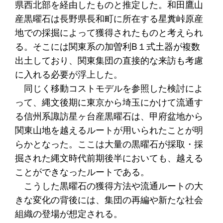
県西北部を経由したものと推定した。和田鷹山
産黒曜石は長野県長和町に所在する星糞峠原産
地での採掘によって獲得されたものと考えられ
る。そこには関東系の加曽利B１式土器が複数
出土しており、関東集団の直接的な来訪も考慮
に入れる必要が浮上した。
同じく移動コストモデルを参照した検討によ
って、縄文後期に東京から埼玉にかけて流通す
る信州系諏訪星ヶ台産黒曜石は、甲府盆地から
関東山地を越えるルートが用いられたことが明
らかとなった。ここは大量の黒曜石が採取・採
掘された縄文時代前期後半においても、越える
ことができなったルートである。
こうした黒曜石の獲得方法や流通ルートの大
きな変化の背後には、集団の再編や新たな社会
組織の登場が想定される。