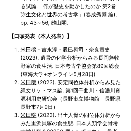
る試論.「何が歴史を動かしたのか 第2巻
弥生文化と世界の考古学」(春成秀爾 編),
pp. 43～56, 雄山閣.
【口頭発表（本人発表）】
米田穣
・吉永淳・辰巳晃司・奈良貴史
(2023). 遺骨の化学分析からみる長岡藩牧
野家の食生活. 日本考古学協会第89回総会
(東海大学+オンライン5月28日)
米田穣
(2023). 安定同位体分析からみ見た
縄文サケ・マス論. 第1回千曲川・信濃川資
源利用史研究会（長野市立博物館：長野県
長野市7月9日）
米田穣
(2023). 出土人骨の同位体分析から
みた里浜貝塚の食生態. 日本人類学会骨考