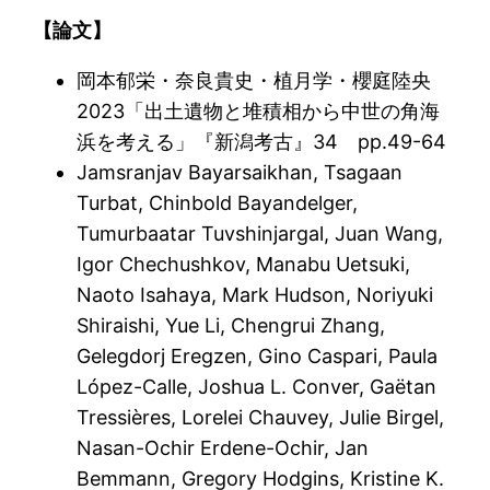
【論文】
岡本郁栄・奈良貴史・植月学・櫻庭陸央
2023「出土遺物と堆積相から中世の角海
浜を考える」『新潟考古』34 pp.49-64
Jamsranjav Bayarsaikhan, Tsagaan
Turbat, Chinbold Bayandelger,
Tumurbaatar Tuvshinjargal, Juan Wang,
Igor Chechushkov, Manabu Uetsuki,
Naoto Isahaya, Mark Hudson, Noriyuki
Shiraishi, Yue Li, Chengrui Zhang,
Gelegdorj Eregzen, Gino Caspari, Paula
López-Calle, Joshua L. Conver, Gaëtan
Tressières, Lorelei Chauvey, Julie Birgel,
Nasan-Ochir Erdene-Ochir, Jan
Bemmann, Gregory Hodgins, Kristine K.