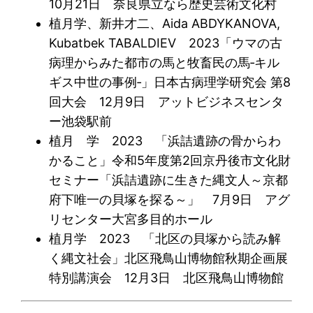
10月21日 奈良県立なら歴史芸術文化村
植月学、新井才二、Aida ABDYKANOVA,
Kubatbek TABALDIEV 2023「ウマの古
病理からみた都市の馬と牧畜民の馬‐キル
ギス中世の事例‐」日本古病理学研究会 第8
回大会 12月9日 アットビジネスセンタ
ー池袋駅前
植月 学 2023 「浜詰遺跡の骨からわ
かること」令和5年度第2回京丹後市文化財
セミナー「浜詰遺跡に生きた縄文人～京都
府下唯一の貝塚を探る～」 7月9日 アグ
リセンター大宮多目的ホール
植月学 2023 「北区の貝塚から読み解
く縄文社会」北区飛鳥山博物館秋期企画展
特別講演会 12月3日 北区飛鳥山博物館