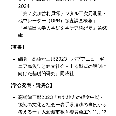
2024
「第７次加曽利貝塚デジタル三次元測量・
地中レーダー（GPR）探査調査概報」
『早稲田大学大学院文学研究科紀要』第69
輯
【著書】
編著 高橋龍三郎2023『パプアニューギ
ニア民族誌と縄文社会－土器型式の解明に
向けた基礎的研究』同成社
【学会発表・講演会】
高橋龍三郎2023「東北地方の縄文中期・
後期の文化と社会ー岩手県遺跡の事例から
考えるー」大船渡市教育委員会主宰11月12