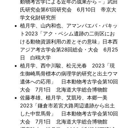
動物考古学による近年の成果から－」武田
氏研究会第61回研究会 6月10日 帝京大
学文化財研究所
植月学、山内和也、アマンバエバ・バキッ
ト2023「アク・ベシム遺跡の二街区にお
ける動物資源利用の差とその意味」日本西
アジア考古学会第28回総会・大会 6月25
日 白鴎大学
植月学、西中川駿、松元光春 2023「現
生御崎馬骨標本の病理学的研究と出土ウマ
遺体への応用」 日本動物考古学会第10回
大会 7月1日 北海道大学総合博物館
佐藤孝雄、植月学、艾凱玲、本郷一美
2023「鎌倉市若宮大路周辺遺跡から出土
した中世馬骨」 日本動物考古学会第10回
大会 7月1日 北海道大学総合博物館