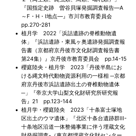
『国指定史跡 曽谷貝塚発掘調査報告―A
～F・H・I地点―』市川市教育委員会
pp.270-281
植月学 2022「浜詰遺跡の脊椎動物遺
体」『浜詰遺跡・東風ヶ奥遺跡発掘調査報
告書（京都府京丹後市文化財調査報告書
第24集）』京丹後市教育委員会 pp.14-15
櫻庭陸央・植月学 2023「丹後半島にお
ける縄文時代動物資源利用の一様相 ─京都
府京丹後市浜詰遺跡出土の脊椎動物遺体
─」『帝京大学山梨文化財研究所研究報
告』21 pp.123-144
植月学・櫻庭陸央 2023「十条富士塚地
区出土のウマ遺体」『北区十条台遺跡群III-
十条地区沿道一体整備事業に伴う埋蔵文化
財発掘調査-（東京都埋蔵文化財センター