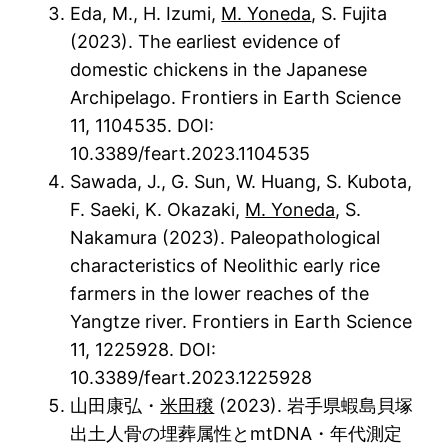
Eda, M., H. Izumi,
M. Yoneda
, S. Fujita
(2023). The earliest evidence of
domestic chickens in the Japanese
Archipelago. Frontiers in Earth Science
11, 1104535. DOI:
10.3389/feart.2023.1104535
Sawada, J., G. Sun, W. Huang, S. Kubota,
F. Saeki, K. Okazaki,
M. Yoneda
, S.
Nakamura (2023). Paleopathological
characteristics of Neolithic early rice
farmers in the lower reaches of the
Yangtze river. Frontiers in Earth Science
11, 1225928. DOI:
10.3389/feart.2023.1225928
山田康弘・
米田穣
(2023). 岩手県蝦島貝塚
出土人骨の埋葬属性とmtDNA・年代測定