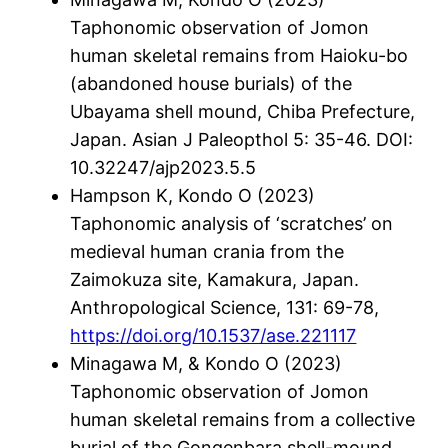
Taphonomic observation of Jomon
human skeletal remains from Haioku-bo
(abandoned house burials) of the
Ubayama shell mound, Chiba Prefecture,
Japan. Asian J Paleopthol 5: 35-46. DOI:
10.32247/ajp2023.5.5
Hampson K, Kondo O (2023)
Taphonomic analysis of ‘scratches’ on
medieval human crania from the
Zaimokuza site, Kamakura, Japan.
Anthropological Science, 131: 69-78,
https://doi.org/10.1537/ase.221117
Minagawa M, & Kondo O (2023)
Taphonomic observation of Jomon
human skeletal remains from a collective
burial of the Gongenbara shell-mound,