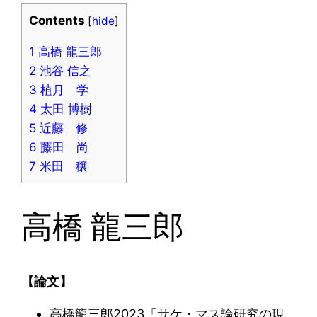
Contents
[
hide
]
1
高橋 龍三郎
2
池谷 信之
3
植月 学
4
太田 博樹
5
近藤 修
6
藤田 尚
7
米田 穣
高橋 龍三郎
【論文】
高橋龍三郎2023「サケ・マス論研究の現