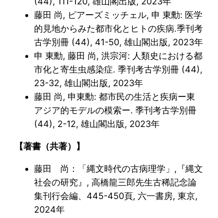
(44), 111-120, 雄山閣出版, 2023年
藤田 尚, ピアーズミッチェル, 申 東勳: 医学
的見地からみた都市化とヒトの疾病.季刊考
古学別冊 (44), 41-50, 雄山閣出版, 2023年
申 東勳, 藤田 尚, 洪宗河: 人類史における都
市化と寄生虫感染症. 季刊考古学別冊 (44),
23-32, 雄山閣出版, 2023年
藤田 尚, 申東勳: 都市民の生活と疾病ー東
アジア的モデルの模索ー. 季刊考古学別冊
(44), 2-12, 雄山閣出版, 2023年
【著書（共著）】
藤田 尚：「縄文時代の古病理学」,『縄文
社会の研究』, 高橋龍三郎先生古稀記念論
集刊行会編、445-450頁, 六一書房, 東京,
2024年