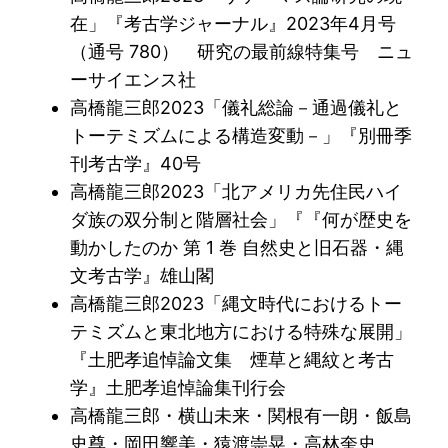
在」『考古学ジャーナル』2023年4月号
（通号 780） 研究の最前線特集号 ニュ
ーサイエンス社
高橋龍三郎2023「儀礼総論－通過儀礼と
トーテミズムによる構造変動－」『別冊季
刊考古学』40号
高橋龍三郎2023「北アメリカ先住民ハイ
ダ族の双分制と階層社会」『『何が歴史を
動かしたのか 第 1 巻 自然史と旧石器・縄
文考古学』雄山閣
高橋龍三郎2023「縄文時代におけるトー
テミズムと東北地方における特殊な展開」
『土肥孝追悼論文集 煙草と縄紋と考古
学』土肥孝追悼論集刊行会
高橋龍三郎・横山未来・関根有一朗・飯島
史尊・岡田響美・猿渡崇晃・高林奎史