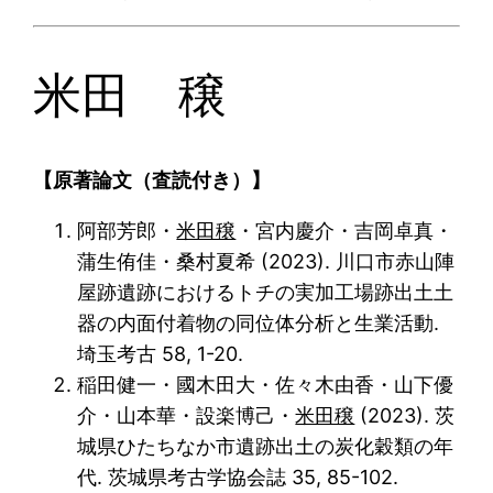
米田 穣
【原著論文（査読付き）】
阿部芳郎・
米田穣
・宮内慶介・吉岡卓真・
蒲生侑佳・桑村夏希 (2023). 川口市赤山陣
屋跡遺跡におけるトチの実加工場跡出土土
器の内面付着物の同位体分析と生業活動.
埼玉考古 58, 1-20.
稲田健一・國木田大・佐々木由香・山下優
介・山本華・設楽博己・
米田穣
(2023). 茨
城県ひたちなか市遺跡出土の炭化穀類の年
代. 茨城県考古学協会誌 35, 85-102.