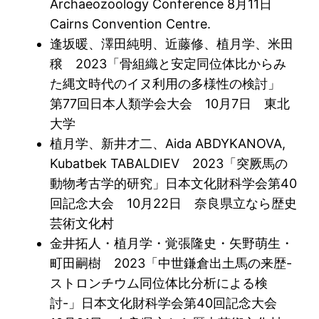
Archaeozoology Conference 8月11日
Cairns Convention Centre.
逢坂暖、澤田純明、近藤修、植月学、米田
穣 2023「骨組織と安定同位体比からみ
た縄文時代のイヌ利用の多様性の検討」
第77回日本人類学会大会 10月7日 東北
大学
植月学、新井才二、Aida ABDYKANOVA,
Kubatbek TABALDIEV 2023「突厥馬の
動物考古学的研究」日本文化財科学会第40
回記念大会 10月22日 奈良県立なら歴史
芸術文化村
金井拓人・植月学・覚張隆史・矢野萌生・
町田嗣樹 2023「中世鎌倉出土馬の来歴-
ストロンチウム同位体比分析による検
討-」日本文化財科学会第40回記念大会