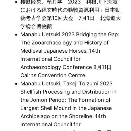
櫻庭陸央、植月学 2023「利根川下流域
における縄文時代の動物資源利用」日本動
物考古学会第10回大会 7月1日 北海道大
学総合博物館
Manabu Uetsuki 2023 Bridging the Gap:
The Zooarchaeology and History of
Medieval Japanese Horses. 14th
International Council for
Archaeozoology Conference 8月11日
Cairns Convention Centre.
Manabu Uetsuki, Takeji Toizumi 2023
Shellfish Processing and Distribution in
the Jomon Period: The Formation of
Largest Shell Mound in the Japanese
Archipelago on the Shoreline. 14th
International Council for