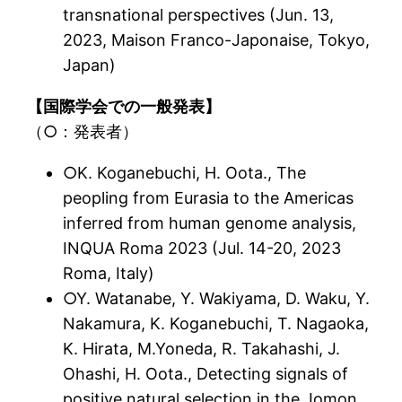
transnational perspectives (Jun. 13,
2023, Maison Franco-Japonaise, Tokyo,
Japan)
【国際学会での一般発表】
（○：発表者）
○K. Koganebuchi, H. Oota., The
peopling from Eurasia to the Americas
inferred from human genome analysis,
INQUA Roma 2023 (Jul. 14-20, 2023
Roma, Italy)
○Y. Watanabe, Y. Wakiyama, D. Waku, Y.
Nakamura, K. Koganebuchi, T. Nagaoka,
K. Hirata, M.Yoneda, R. Takahashi, J.
Ohashi, H. Oota., Detecting signals of
positive natural selection in the Jomon