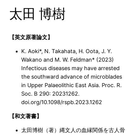
太田 博樹
【英文原著論文】
K. Aoki*, N. Takahata, H. Oota, J. Y.
Wakano and M. W. Feldman* (2023)
Infectious diseases may have arrested
the southward advance of microblades
in Upper Palaeolithic East Asia. Proc. R.
Soc. B 290: 20231262.
doi.org/10.1098/rspb.2023.1262
【和文著書】
太田博樹（著）縄文人の血縁関係を古人骨