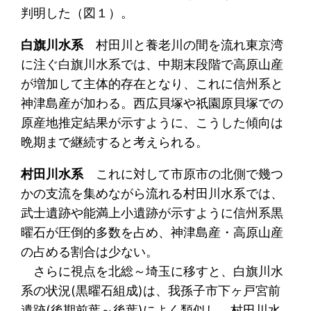
判明した（図１）。
白旗川水系
村田川と養老川の間を流れ東京湾
に注ぐ白旗川水系では、中期末段階で高原山産
が増加して主体的存在となり、これに信州系と
神津島産が加わる。西広貝塚や祇園原貝塚での
原産地推定結果が示すように、こうした傾向は
晩期まで継続すると考えられる。
村田川水系
これに対して市原市の北側で幾つ
かの支流を集めながら流れる村田川水系では、
武士遺跡や能満上小遺跡が示すように信州系黒
曜石が圧倒的多数を占め、神津島産・高原山産
の占める割合は少ない。
さらに視点を北総～埼玉に移すと、白旗川水
系の状況(黒曜石組成)は、我孫子市下ヶ戸宮前
遺跡(後期前葉～後葉)によく類似し、村田川水