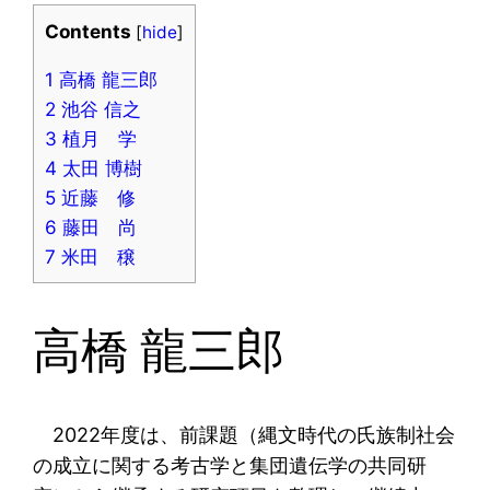
Contents
[
hide
]
1
高橋 龍三郎
2
池谷 信之
3
植月 学
4
太田 博樹
5
近藤 修
6
藤田 尚
7
米田 穣
高橋 龍三郎
2022年度は、前課題（縄文時代の氏族制社会
の成立に関する考古学と集団遺伝学の共同研