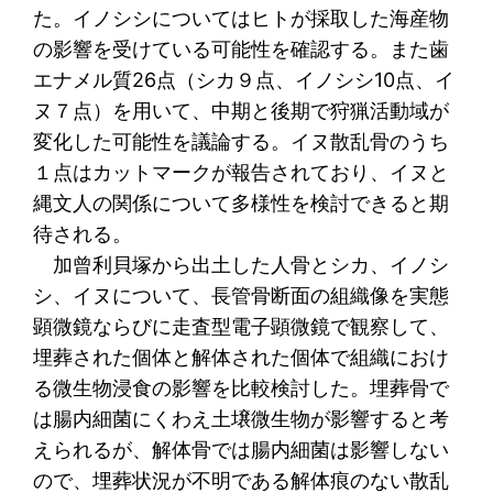
た。イノシシについてはヒトが採取した海産物
の影響を受けている可能性を確認する。また歯
エナメル質26点（シカ９点、イノシシ10点、イ
ヌ７点）を用いて、中期と後期で狩猟活動域が
変化した可能性を議論する。イヌ散乱骨のうち
１点はカットマークが報告されており、イヌと
縄文人の関係について多様性を検討できると期
待される。
加曾利貝塚から出土した人骨とシカ、イノシ
シ、イヌについて、長管骨断面の組織像を実態
顕微鏡ならびに走査型電子顕微鏡で観察して、
埋葬された個体と解体された個体で組織におけ
る微生物浸食の影響を比較検討した。埋葬骨で
は腸内細菌にくわえ土壌微生物が影響すると考
えられるが、解体骨では腸内細菌は影響しない
ので、埋葬状況が不明である解体痕のない散乱