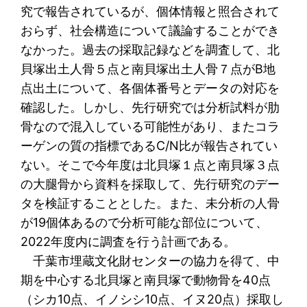
究で報告されているが、個体情報と照合されて
おらず、社会構造について議論することができ
なかった。過去の採取記録などを調査して、北
貝塚出土人骨５点と南貝塚出土人骨７点がB地
点出土について、各個体番号とデータの対応を
確認した。しかし、先行研究では分析試料が肋
骨なので混入している可能性があり、またコラ
ーゲンの質の指標であるC/N比が報告されてい
ない。そこで今年度は北貝塚１点と南貝塚３点
の大腿骨から資料を採取して、先行研究のデー
タを検証することとした。また、未分析の人骨
が19個体あるので分析可能な部位について、
2022年度内に調査を行う計画である。
千葉市埋蔵文化財センターの協力を得て、中
期を中心する北貝塚と南貝塚で動物骨を40点
（シカ10点、イノシシ10点、イヌ20点）採取し