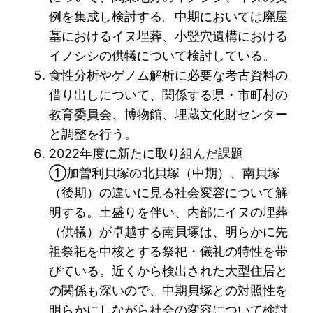
例を集成し検討する。中期においては廃屋
墓におけるイヌ埋葬、小竪穴遺構における
イノシシの供犠について検討している。
食性分析やゲノム解析に必要な考古資料の
借り出しについて、関係する県・市町村の
教育委員会、博物館、埋蔵文化財センター
と調整を行う。
2022年度に新たに取り組んだ課題
①加曽利貝塚の北貝塚（中期）、南貝塚
（後期）の違いに見る社会変容について解
明する。土盛りを伴い、内部にイヌの埋葬
（供犠）が卓越する南貝塚は、明らかに先
祖祭祀を中核とする祭祀・儀礼の特性を帯
びている。近くから検出された大型住居と
の関係も深いので、中期貝塚との対照性を
明らかにしながら社会の変容について検討