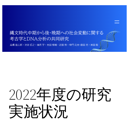
内
容
を
ス
キ
ッ
プ
2022年度の研究
実施状況